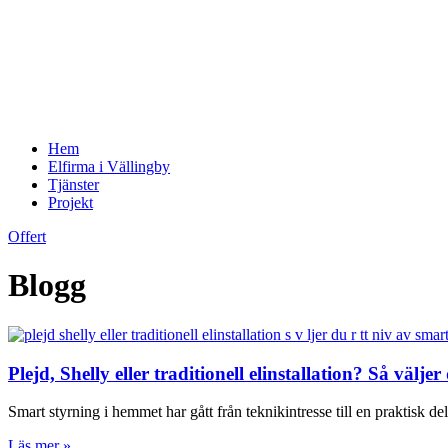
Hem
Elfirma i Vällingby
Tjänster
Projekt
Offert
Blogg
Plejd, Shelly eller traditionell elinstallation? Så väl
Smart styrning i hemmet har gått från teknikintresse till en praktisk d
Läs mer »