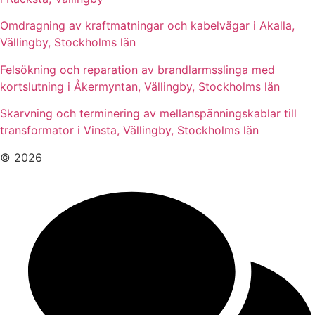
Omdragning av kraftmatningar och kabelvägar i Akalla,
Vällingby, Stockholms län
Felsökning och reparation av brandlarmsslinga med
kortslutning i Åkermyntan, Vällingby, Stockholms län
Skarvning och terminering av mellanspänningskablar till
transformator i Vinsta, Vällingby, Stockholms län
© 2026