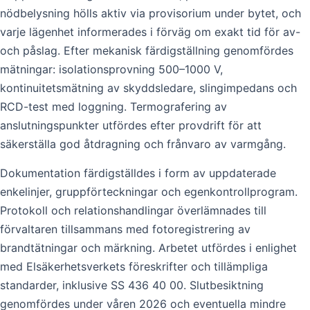
nödbelysning hölls aktiv via provisorium under bytet, och
varje lägenhet informerades i förväg om exakt tid för av-
och påslag. Efter mekanisk färdigställning genomfördes
mätningar: isolationsprovning 500–1000 V,
kontinuitetsmätning av skyddsledare, slingimpedans och
RCD-test med loggning. Termografering av
anslutningspunkter utfördes efter provdrift för att
säkerställa god åtdragning och frånvaro av varmgång.
Dokumentation färdigställdes i form av uppdaterade
enkelinjer, gruppförteckningar och egenkontrollprogram.
Protokoll och relationshandlingar överlämnades till
förvaltaren tillsammans med fotoregistrering av
brandtätningar och märkning. Arbetet utfördes i enlighet
med Elsäkerhetsverkets föreskrifter och tillämpliga
standarder, inklusive SS 436 40 00. Slutbesiktning
genomfördes under våren 2026 och eventuella mindre