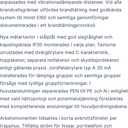
anpassades med vibrationsdämpande distanser. Vid alla
brandcellsgränser utfördes brandtätning med godkända
system till minst EI60 och samtliga genomföringar
dokumenterades i ett brandtätningprotokoll.
Nya mätartavlor i stålplåt med god slagtålighet och
kapslingsklass IP30 monterades i varje plan. Tavlorna
utrustades med dvärgbrytare med C-karakteristik,
toppskenor, separata nollskenor och skyddsjordskenor
enligt gällande praxis. Jordfelsbrytare typ A 30 mA
installerades för lämpliga grupper och samtliga grupper
försågs med tydliga gruppförteckningar. I
huvudanslutningen separerades PEN till PE och N i enlighet
med vald nättopologi och potentialutjämning förstärktes
med kompletterande anslutningar till huvudjordningsskena.
Arbetsmomenten tidsattes i korta avbrottsfönster per
trapphus. Tillfällig ström för hissar, porttelefoni och