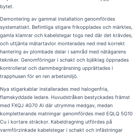
bytet.
Demontering av gammal installation genomfördes
systematiskt. Befintliga stigare frikopplades och märktes,
gamla klamrar och kabelstegar togs ned där det krävdes,
och uttjänta mätartavlor monterades ned med korrekt
hantering av plombade delar i samråd med nätägarens
tekniker. Genomföringar i schakt och bjälklag öppnades
kontrollerat och dammbegränsning upprättades i
trapphusen för en ren arbetsmiljö.
Nya stigarkablar installerades med halogenfria,
flamskyddade ledare. Huvudstråken bestyckades främst
med FXQJ 4G70 Al där utrymme medgav, medan
kompletterande matningar genomfördes med EQLQ 5G10
Cu i kortare sträckor. Kabeldragning utfördes på
varmförzinkade kabelstegar i schakt och infästningar