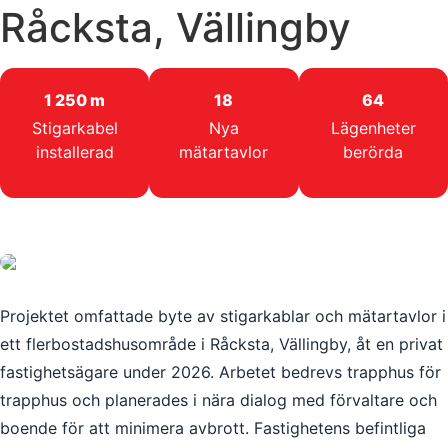
Råcksta, Vällingby
1 250 m
18
64
Stigarkabel
Nya
Lägenheter
installerad
mätartavlor
berörda
Projektet omfattade byte av stigarkablar och mätartavlor i
ett flerbostadshusområde i Råcksta, Vällingby, åt en privat
fastighetsägare under 2026. Arbetet bedrevs trapphus för
trapphus och planerades i nära dialog med förvaltare och
boende för att minimera avbrott. Fastighetens befintliga